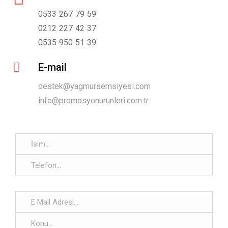
0533 267 79 59
0212 227 42 37
0535 950 51 39
E-mail
destek@yagmursemsiyesi.com
info@promosyonurunleri.com.tr